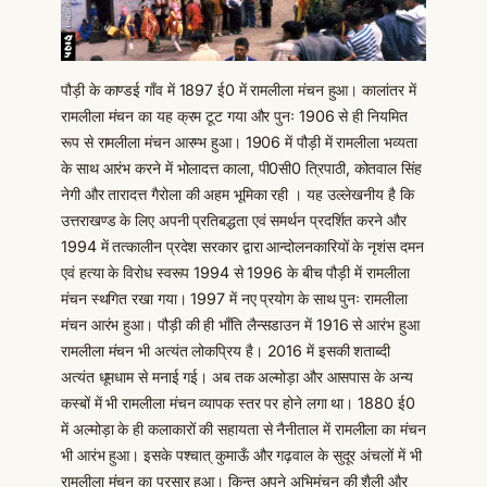
पौड़ी के काण्डई गाँव में 1897 ई0 में रामलीला मंचन हुआ। कालांतर में
रामलीला मंचन का यह क्रम टूट गया और पुनः 1906 से ही नियमित
रूप से रामलीला मंचन आरम्भ हुआ। 1906 में पौड़ी में रामलीला भव्यता
के साथ आरंभ करने में भोलादत्त काला, पी0सी0 त्रिपाठी, कोतवाल सिंह
नेगी और तारादत्त गैरोला की अहम भूमिका रही । यह उल्लेखनीय है कि
उत्तराखण्ड के लिए अपनी प्रतिबद्धता एवं समर्थन प्रदर्शित करने और
1994 में तत्कालीन प्रदेश सरकार द्वारा आन्दोलनकारियों के नृशंस दमन
एवं हत्या के विरोध स्वरूप 1994 से 1996 के बीच पौड़ी में रामलीला
मंचन स्थगित रखा गया। 1997 में नए प्रयोग के साथ पुनः रामलीला
मंचन आरंभ हुआ। पौड़ी की ही भाँति लैन्सडाउन में 1916 से आरंभ हुआ
रामलीला मंचन भी अत्यंत लोकप्रिय है। 2016 में इसकी शताब्दी
अत्यंत धूमधाम से मनाई गई। अब तक अल्मोड़ा और आसपास के अन्य
कस्बों में भी रामलीला मंचन व्यापक स्तर पर होने लगा था। 1880 ई0
में अल्मोड़ा के ही कलाकारों की सहायता से नैनीताल में रामलीला का मंचन
भी आरंभ हुआ। इसके पश्चात् कुमाऊँ और गढ़वाल के सुदूर अंचलों में भी
रामलीला मंचन का प्रसार हुआ। किन्तु अपने अभिमंचन की शैली और