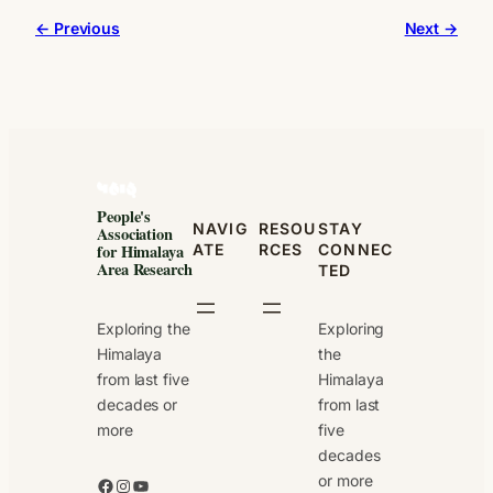
← Previous
Next →
People's
NAVIG
RESOU
STAY
Association
ATE
RCES
CONNEC
for Himalaya
Area Research
TED
Exploring the
Exploring
Himalaya
the
from last five
Himalaya
decades or
from last
more
five
decades
or more
Facebook
Instagram
YouTube