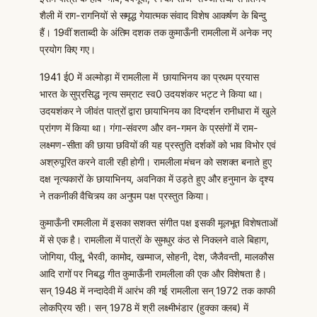
शैली में राग-रागनियों से समृद्ध गेयात्मक संवाद विशेष आकर्षण के बिन्दु
हैं। 19वीं शताब्दी के अंतिम दशक तक कुमाऊँनी रामलीला में अनेक नए
प्रयोग किए गए।
1941 ई0 में अल्मोड़ा में रामलीला में छायाभिनय का प्रथम प्रयास
भारत के सुप्रसिद्ध नृत्य सम्राट स्व0 उदयशंकर भट्ट ने किया था।
उदयशंकर ने जीवंत पात्रों द्वारा छायाभिनय का दिग्दर्शन रानीधारा में खुले
प्रांगण में किया था। गंगा-संवरण और वन-गमन के प्रसंगों में राम-
लक्ष्मण-सीता की छाया छवियों की यह प्रस्तुति दर्शकों को भाव विभोर एवं
अश्रुपूरित करने वाली रही होगी। रामलीला मंचन को सशक्त बनाते हुए
दक्ष नृत्यकारों के छायाभिनय, अवनिका में उड़ते हुए और हनुमान के दृश्य
ने तकनीकी वैचित्र्य का अनुपम पक्ष प्रस्तुत किया।
कुमाऊँनी रामलीला में इसका सशक्त संगीत पक्ष इसकी मूलभूत विशेषताओं
में से एक है। रामलीला में पात्रों के सुमधुर कंठ से निकलने वाले बिहाग,
जोगिया, पीलू, भैरवी, कामोद, खम्माज, सोहनी, देश, जैजैवन्ती, मालकौस
आदि रागों पर निबद्ध गीत कुमाऊँनी रामलीला की एक और विशेषता है।
सन् 1948 में नन्दादेवी में आरंभ की गई रामलीला सन् 1972 तक काफी
लोकप्रिय रही। सन् 1978 में श्री लक्ष्मीभंडार (हुक्का क्लब) में