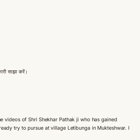
ारी साझा करें।
e videos of Shri Shekhar Pathak ji who has gained
ready try to pursue at village Letibunga in Mukteshwar. I