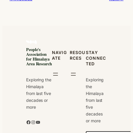
People's
NAVIG
RESOU
STAY
Association
ATE
RCES
CONNEC
for Himalaya
Area Research
TED
Exploring the
Exploring
Himalaya
the
from last five
Himalaya
decades or
from last
more
five
decades
or more
Facebook
Instagram
YouTube