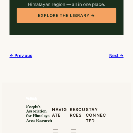
Himalayan region — all in one place.
EXPLORE THE LIBRARY →
← Previous
Next →
People's
NAVIG
RESOU
STAY
Association
ATE
RCES
CONNEC
for Himalaya
Area Research
TED