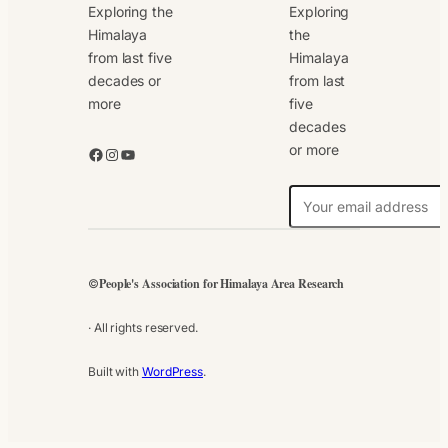
Exploring the
Exploring
Himalaya
the
from last five
Himalaya
decades or
from last
more
five
decades
or more
Facebook
Instagram
YouTube
N
e
w
s
People's Association for Himalaya Area Research
©
l
e
· All rights reserved.
t
t
Built with
WordPress
.
e
r