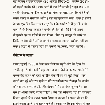
यह मेरे मन में रणबीर रावल (26 अप्रैल 1965-24 अप्रैल 2021)
की पहली तस्वीर थी। समय जाने में क्या देरी लगती है? जून 1982 में
रणबीर के इन्टर का रिजल्ट आते ही दिल्दा का पत्र आया कि वे बेटे को
लेकर जुलाई में नैनीताल आयेंगे। तहीं वह एडमीशन लेगा। कुछ ही हफ्तों
के बाद एक दिन फिर उनका पत्र मिला कि रणवीर ने बी.एससी. बायो
ग्रुप में पिथौरागढ़ कालेज में प्रवेश ले लिया है। 1984 में उसने
बी.एससी. प्रथम श्रेणी में पास किया। फिर वह कानून की पढ़ाई या
सिविल सर्विस की तैयारी के बहाने इलाहाबाद गया पर वहाँ वह नहीं रम
सका। दिल्दा ने परामर्श दिया कि उसको एम.एससी. करनी चाहिये।
नैनीताल में बदलाव
शायद जुलाई 1985 में पिता पुत्र नैनीताल पहुँचे और मैंने देखा कि
रणबीर इन 5-6 सालों में बड़ा हो गया था। जैसे 3-4 साल पहले मैंने
उसके बेटे ऋषभ को देखा था ठीक वैसा ही तब वह मुझे दिखा। जब
हमारी बात हुई और राय पूछी तो मैंने स्वाभाविक रूप से कहा कि रणबीर
को रसायन, वनस्पति और जीवविज्ञान में से एक विषय चुनना है। अब
उसे ही अपनी पसन्द बतानी चाहिये। मैंने कुछ सोचकर कहा कि वनस्पति
विज्ञान तुम्हारे लिये सबसे अच्छा विषय हों सकता है। पहला तो यह कि
इसमें ज्यादा रास्ते आगे खुल सकते हैं। दूसरा यह कि इस विभाग में बहुत