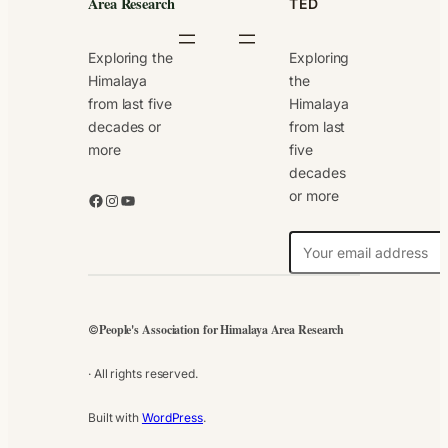
Area Research
TED
Exploring the
Exploring
Himalaya
the
from last five
Himalaya
decades or
from last
more
five
decades
or more
Facebook
Instagram
YouTube
N
e
w
s
People's Association for Himalaya Area Research
©
l
e
· All rights reserved.
t
t
Built with
WordPress
.
e