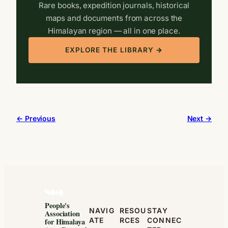
Rare books, expedition journals, historical
maps and documents from across the
Himalayan region — all in one place.
EXPLORE THE LIBRARY →
← Previous
Next →
People's
NAVIG
RESOU
STAY
Association
ATE
RCES
CONNEC
for Himalaya