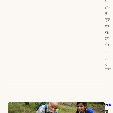
वे
कुछ
न
कुछ
कर
रहे
होते
थे।
…
June
7,
2021
PER
डॉ