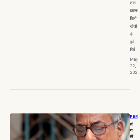
तक
काश्त
किये
खेतों
के
इर्द-
गिर्द…
May
22,
2023
PER
मं
ग
ले