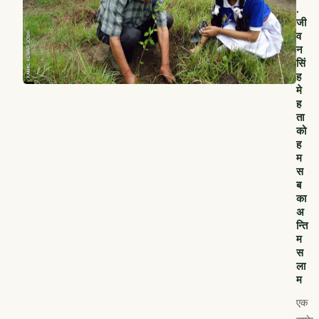
.
जी
व
न
सिं
ह
मे
ह
ता
को
ह
म
स
ब
का
अ
न्ति
म
स
ला
म
एक