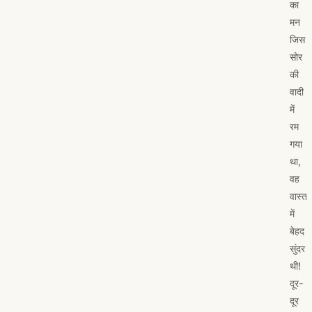
का
मन
जिस
सोर
की
वादी
में
रम
गया
था,
वह
वास्तव
में
बेहद
सुंदर
थी!
दूर-
दूर