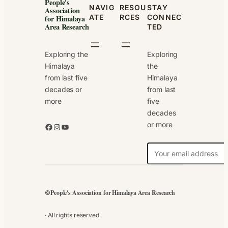
People's
NAVIG
RESOU
STAY
Association
ATE
RCES
CONNEC
for Himalaya
Area Research
TED
Exploring the
Exploring
Himalaya
the
from last five
Himalaya
decades or
from last
more
five
decades
or more
Facebook
Instagram
YouTube
N
e
w
s
People's Association for Himalaya Area Research
©
l
e
· All rights reserved.
t