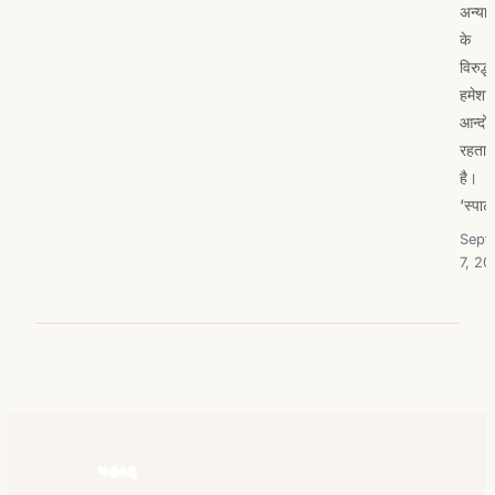
अन्या
के
विरुद्ध
हमेशा
आन्दो
रहता
है।
‘स्पार
Sept
7, 20