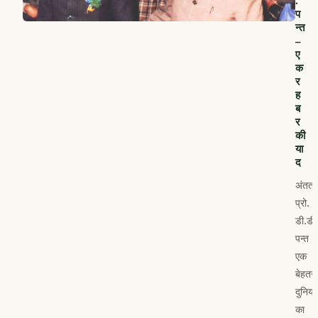
.
प
न्त
–
ए
क
र
ह
ब
र
की
या
द
अंतत:
प्रो.
डी.डी.
पन्त
एक
बेहतर
दुनिया
का