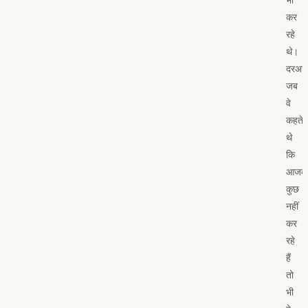
कर
रहे
थे।
दरअ
जब
वे
कहते
थे
कि
आजक
कुछ
नहीं
कर
रहे
हैं
तो
भी