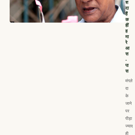
श
दा
हैं
क
हीं
ह
मा
रे
आ
स
-
पा
स
मंगलेश
दा
के
जाने
पर
पीड़ा
ज्यादा
ही