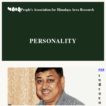
Skip
People's Association for Himalaya Area Research
to
content
PERSONALITY
PER
र
ण
बी
र
रा
व
ल