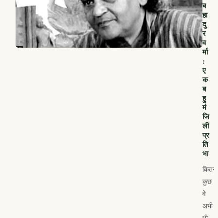
ब
हा
दु
र
व
र्मा
:
ए
क
ब
हु
मं
जि
ली
प्र
ति
भा
कितना
कुछ
वे
अभी
भी