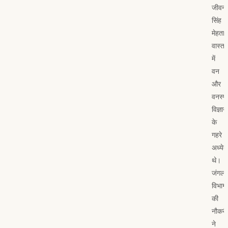
जीवन
सिंह
मेहता
वास्तव
में
वन
और
वनस्प
विज्ञान
के
गहरे
अध्येत
थे।
जंगला
विभाग
की
नौकरी
ने