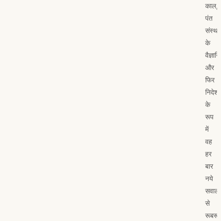
काल,
पंत
संस्था
के
वैज्ञान
और
फिर
निदेश
के
रूप
में
वह
हर
बार
नये
सवालों
से
रूबरू