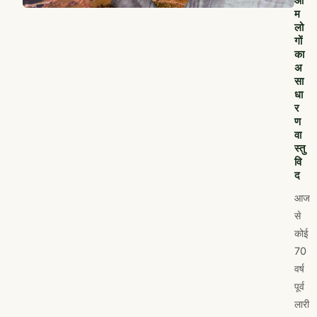
म
लो
गों
का
अ
सा
धा
र
ण
वा
स्तु
वि
द
आज
से
कोई
70
वर्ष
पूर्व
लारी