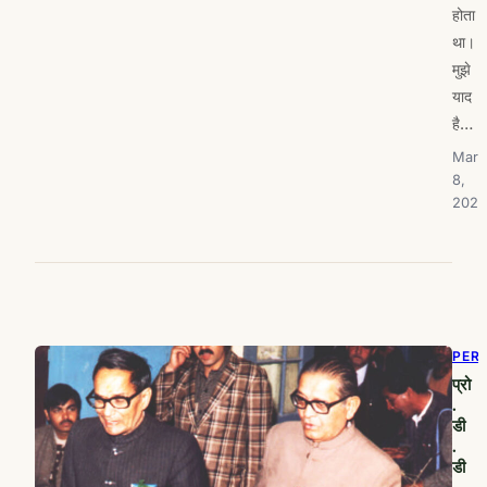
होता
था।
मुझे
याद
है…
Marc
8,
2024
PER
प्रो
.
डी
.
डी