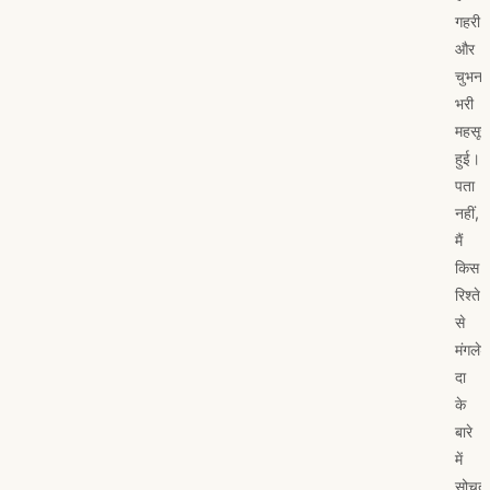
गहरी
और
चुभन
भरी
महसूस
हुई।
पता
नहीं,
मैं
किस
रिश्ते
से
मंगलेश
दा
के
बारे
में
सोचता