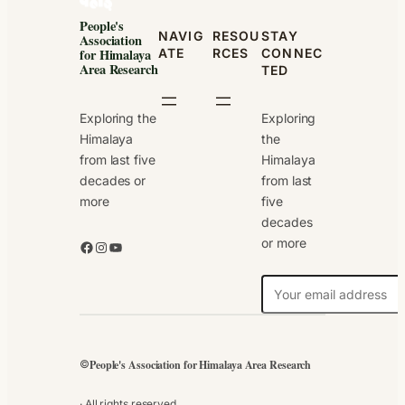
People's
NAVIG
RESOU
STAY
Association
ATE
RCES
CONNEC
for Himalaya
Area Research
TED
Exploring the
Exploring
Himalaya
the
from last five
Himalaya
decades or
from last
more
five
decades
or more
Facebook
Instagram
YouTube
N
e
w
s
People's Association for Himalaya Area Research
©
l
e
· All rights reserved.