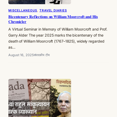
MISCELLANEOUS
, 
TRAVEL DIARIES
Bicentenary Reflections on William Moorcroft and His
Chronicler
A Virtual Seminar in Memory of William Moorcroft and Prof.
Garry Alder The year 2025 marks the bicentenary of the
death of William Moorcroft (1767–1825), widely regarded
as…
August 16, 2025
संपादकीय टीम