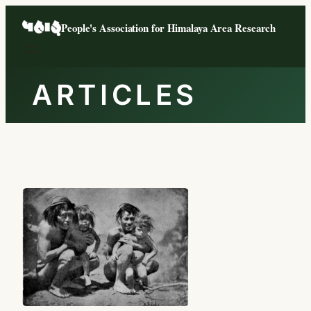
Skip
People's Association for Himalaya Area Research
to
content
ARTICLES