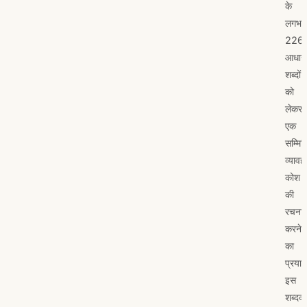
के
लगभग
226
आधारभ
शब्दों
को
लेकर
एक
सम्मिल
व्यावह
कोश
की
रचना
करने
का
प्रया
इस
शब्दक