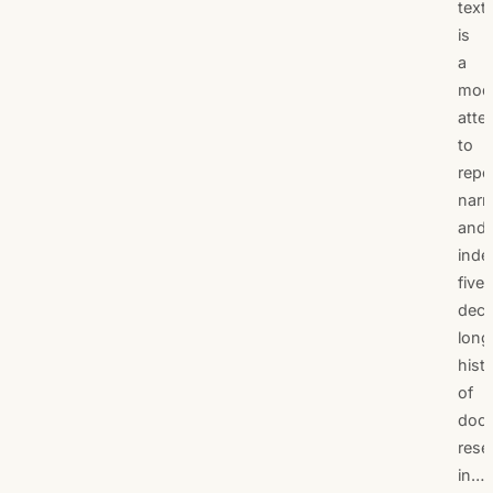
text
is
a
mod
atte
to
repor
narr
and
inde
five-
dec
long
hist
of
doct
rese
in…