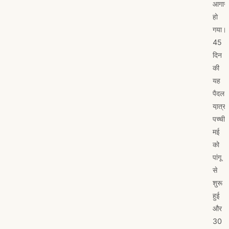
आगाज
हो
गया।
45
दिन
की
यह
पैदल
या़त्रा
पच्ची
मई
को
पांगू
से
शुरू
हुई
और
30