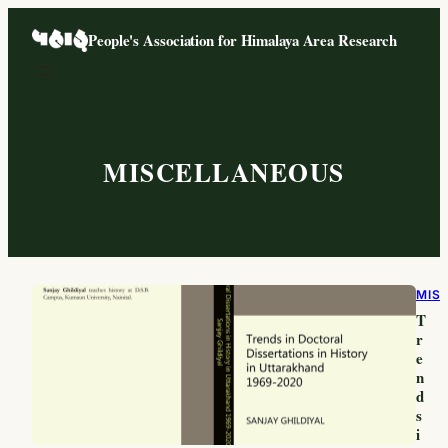
Skip
People's Association for Himalaya Area Research
to
content
MISCELLANEOUS
MIS
T
r
e
n
d
s
i