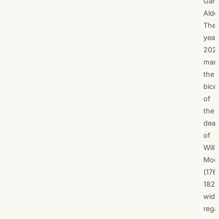
Garr
Alde
The
year
202
mar
the
bice
of
the
deat
of
Will
Moor
(176
1825
wide
rega