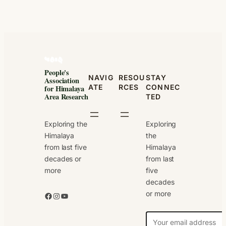
People's
NAVIG
RESOU
STAY
Association
ATE
RCES
CONNEC
for Himalaya
Area Research
TED
Exploring the
Exploring
Himalaya
the
from last five
Himalaya
decades or
from last
more
five
decades
or more
Facebook
Instagram
YouTube
N