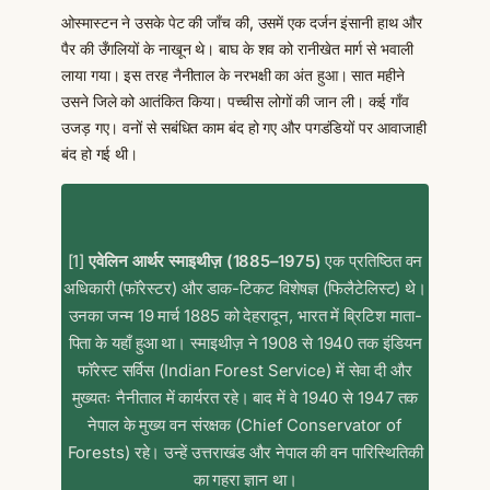
ओस्मास्टन ने उसके पेट की जाँच की, उसमें एक दर्जन इंसानी हाथ और
पैर की उँगलियों के नाखून थे। बाघ के शव को रानीखेत मार्ग से भवाली
लाया गया। इस तरह नैनीताल के नरभक्षी का अंत हुआ। सात महीने
उसने जिले को आतंकित किया। पच्चीस लोगों की जान ली। कई गाँव
उजड़ गए। वनों से सबंधित काम बंद हो गए और पगडंडियों पर आवाजाही
बंद हो गई थी।
[1]
एवेलिन आर्थर स्माइथीज़ (1885–1975)
एक प्रतिष्ठित वन
अधिकारी (फॉरेस्टर) और डाक-टिकट विशेषज्ञ (फिलैटेलिस्ट) थे।
उनका जन्म 19 मार्च 1885 को देहरादून, भारत में ब्रिटिश माता-
पिता के यहाँ हुआ था। स्माइथीज़ ने 1908 से 1940 तक इंडियन
फॉरेस्ट सर्विस (Indian Forest Service) में सेवा दी और
मुख्यतः नैनीताल में कार्यरत रहे। बाद में वे 1940 से 1947 तक
नेपाल के मुख्य वन संरक्षक (Chief Conservator of
Forests) रहे। उन्हें उत्तराखंड और नेपाल की वन पारिस्थितिकी
का गहरा ज्ञान था।