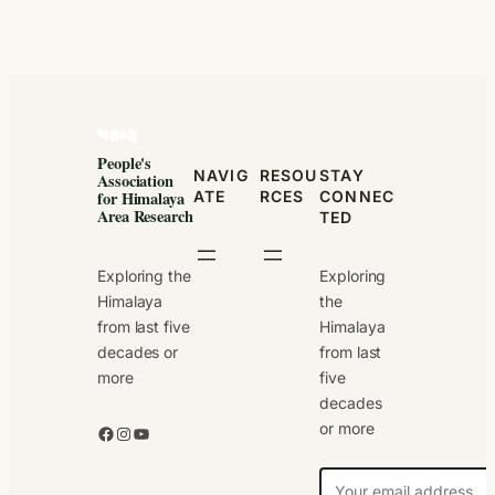
People's
NAVIG
RESOU
STAY
Association
ATE
RCES
CONNEC
for Himalaya
Area Research
TED
Exploring the
Exploring
Himalaya
the
from last five
Himalaya
decades or
from last
more
five
decades
or more
Facebook
Instagram
YouTube
N