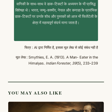
वानिकी के साथ-साथ वे डाक-टिकटों के अध्ययन के भी प्रसिद्ध
विशेषज्ञ थे। भारत, जम्मू-कश्मीर, नेपाल और कनाडा के प्रारंभिक
डाक-टिकटों पर उनके शोध और पुस्तकों को आज भी फिलैटेली के
क्षेत्र में महत्वपूर्ण संदर्भ माना जाता है।
चित्र : AI द्वारा निर्मित है, इसका मूल लेख से कोई संबंध नही है
मूल लेख : Smythies, E. A. (1913). A Man- Eater in the
Himalyas.
Indian Forester
,
39
(5), 233–239
YOU MAY ALSO LIKE