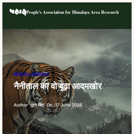
Skip
People's Association for Himalaya Area Research
to
content
MISCELLANEOUS
नैनीताल का वो बूढ़ा आदमखोर
Author :
पूरन बिष्ट
On :
17 June 2026