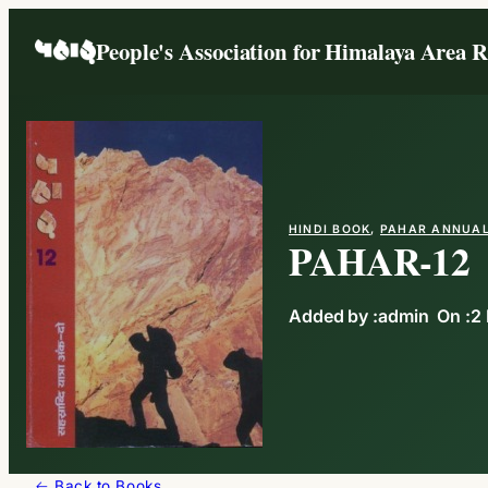
People's Association for Himalaya Area 
HINDI BOOK
, 
PAHAR ANNUA
PAHAR-12
Added by :
admin
On :
2 
← Back to Books