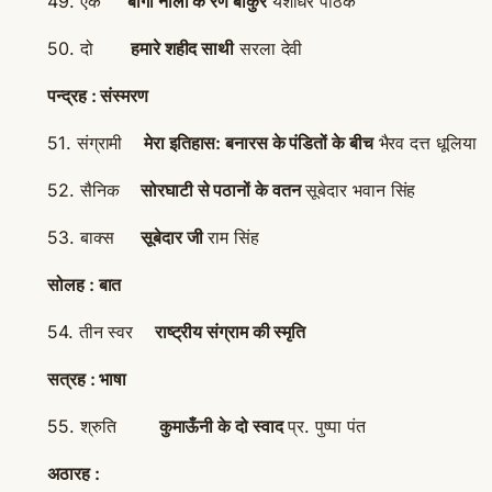
49. एक
बागी नौला के रण बाँकुरे
यशोधर पाठक
50. दो
हमारे शहीद साथी
सरला देवी
पन्द्रह : संस्मरण
51. संग्रामी
मेरा इतिहास: बनारस के पंडितों के बीच
भैरव दत्त धूलिया
52. सैनिक
सोरघाटी से पठानों के वतन
सूबेदार भवान सिंह
53. बाक्स
सूबेदार जी
राम सिंह
सोलह : बात
54. तीन स्वर
राष्ट्रीय संग्राम की स्मृति
सत्रह : भाषा
55. श्रुति
कुमाऊँनी के दो स्वाद
प्र. पुष्पा पंत
अठारह :