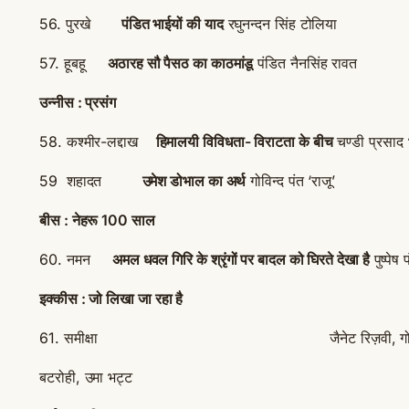
56. पुरखे
पंडित भाईयों की याद
रघुनन्दन सिंह टोलिया
57. हूबहू
अठारह सौ पैसठ का काठमांडू
पंडित नैनसिंह रावत
उन्नीस : प्रसंग
58. कश्मीर-लद्दाख
हिमालयी विविधता- विराटता के बीच
चण्डी प्रसाद 
59 शहादत
उमेश डोभाल का अर्थ
गोविन्द पंत ‘राजू’
बीस : नेहरू 100 साल
60. नमन
अमल धवल गिरि के श्रृंगों पर बादल को घिरते देखा है
पुष्पेष 
इक्कीस : जो लिखा जा रहा है
61. समीक्षा जैनेट रिज़वी, गोविन्द चातक,
बटरोही, उमा भट्ट