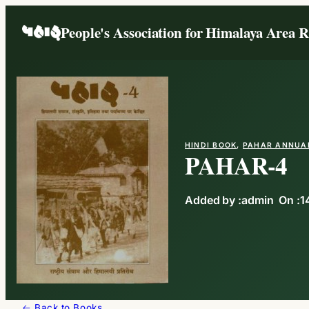
People's Association for Himalaya Area 
HINDI BOOK
, 
PAHAR ANNUA
PAHAR-4
Added by :
admin
On :
1
← Back to Books