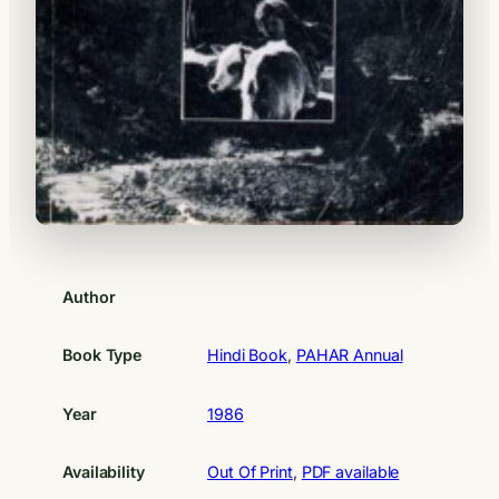
Author
Book Type
Hindi Book
, 
PAHAR Annual
Year
1986
Availability
Out Of Print
, 
PDF available