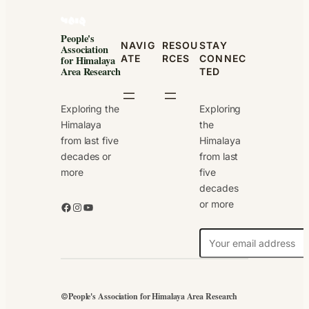
People's
NAVIG
RESOU
STAY
Association
ATE
RCES
CONNEC
for Himalaya
Area Research
TED
Exploring the
Exploring
Himalaya
the
from last five
Himalaya
decades or
from last
more
five
decades
or more
Facebook
Instagram
YouTube
N
e
w
s
People's Association for Himalaya Area Research
©
l