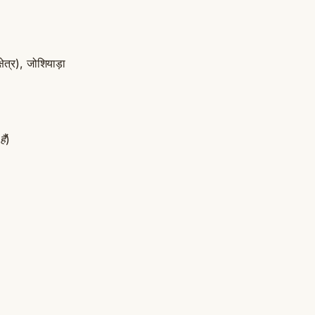
षेत्र), जोशियाड़ा
ैं
)