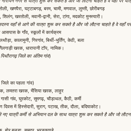
्य नारायन नगर से यात्रा शुरू कर सकते है और जो लौटना चाहते है वे यहाँ पर यात्
ली, खणपैरा, घट्टाबगड़, बरम, चामी, मणवाल, लुम्ती, छोरीबगड़
ी, शिलंग, खरतोली, मवानी-द्वानी, सेरा, टांगा, मदकोट मुनस्यारी।
 सदस्य यहाँ से आगे की यात्रा शुरू कर सकते है और जो लौटना चाहते है वे यहाँ पर
 आसपास के गाँव, स्कूलों में कार्यक्रम
ौड़ा, कालामुनी, गिरगांव, बिर्थी-भुर्तिंग, केठी, बला
 गैलगाड़ी खरक, धारापानी टॉप, नामिक।
ं पिथौरागढ़ जिले का अंतिम गांव
)
र जिले का पहला गांव)
रक, लमतरा खरक, भैंसिया खरक, लाहुर
 गासी गांव, घुरकोट, सुमगढ़, चौड़ाथल, कैठी, कर्मी
यावरण दिवस में हिस्सेदारी, सुराग, पटाख, तीक, दौला, बदियाकोट।
ले नए यात्री कर्मी से अभियान दल के साथ यात्रा शुरू कर सकते है और जो लौटना च
क, बोर बलड़ा, समदर, भरड़काण्डे