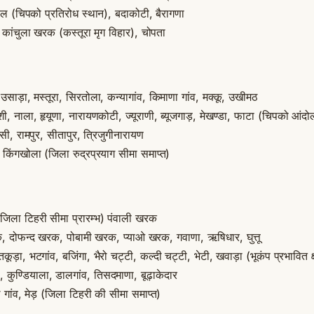
डल (चिपको प्रतिरोध स्थान), बदाकोटी, बैरागणा
कांचुला खरक (कस्तूरा मृग विहार), चोपता
 उसाड़ा, मस्तूरा, सिरतोला, कन्यागांव, किमाणा गांव, मक्कू, उखीमठ
शी, नाला, हृयूणा, नारायणकोटी, ज्यूराणी, ब्यूजगाड़, मेखण्डा, फाटा (चिपको आंदोलन
सी, रामपुर, सीतापुर, त्रिजुगीनारायण
ी, किंगखोला (जिला रुद्रप्रयाग सीमा समाप्त)
िला टिहरी सीमा प्रारम्भ) पंवाली खरक
, दोफन्द खरक, पोबामी खरक, प्याओ खरक, गवाणा, ऋषिधार, घुत्तू
तकूड़ा, भटगांव, बजिंगा, भैरो चट्टी, कल्दी चट्टी, भेटी, खवाड़ा (भूकंप प्रभावित क्ष
कुण्डियाला, डालगांव, तिसदमाणा, बूढ़ाकेदार
गांव, मेड़ (जिला टिहरी की सीमा समाप्त)