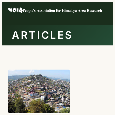
Skip
People's Association for Himalaya Area Research
to
content
ARTICLES