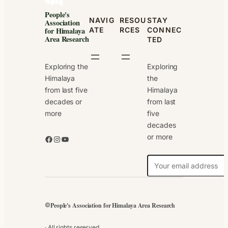
People's
NAVIG
RESOU
STAY
Association
ATE
RCES
CONNEC
for Himalaya
Area Research
TED
Exploring the
Exploring
Himalaya
the
from last five
Himalaya
decades or
from last
more
five
decades
or more
Facebook
Instagram
YouTube
N
e
w
s
People's Association for Himalaya Area Research
©
l
e
· All rights reserved.