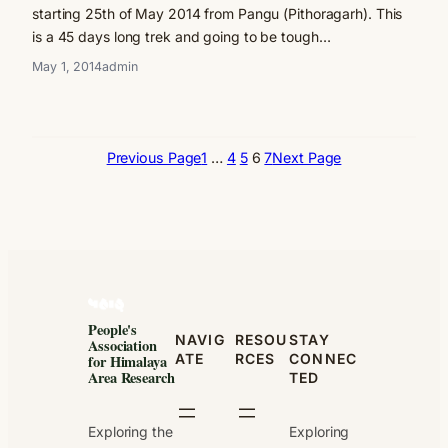
starting 25th of May 2014 from Pangu (Pithoragarh). This
is a 45 days long trek and going to be tough…
May 1, 2014
admin
Previous Page
1
…
4
5
6
7
Next Page
People's
NAVIG
RESOU
STAY
Association
ATE
RCES
CONNEC
for Himalaya
Area Research
TED
Exploring the
Exploring