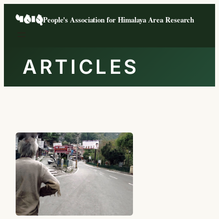
Skip
People's Association for Himalaya Area Research
to
content
ARTICLES