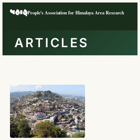
Skip
People's Association for Himalaya Area Research
to
content
ARTICLES