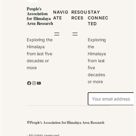
People's
NAVIG
RESOU
STAY
Association
ATE
RCES
CONNEC
for Himalaya
Area Research
TED
Exploring the
Exploring
Himalaya
the
from last five
Himalaya
decades or
from last
more
five
decades
or more
Facebook
Instagram
YouTube
N
e
w
s
People's Association for Himalaya Area Research
©
l
e
· All rights reserved.